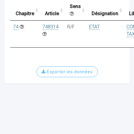
Sens
Chapitre
Article
Désignation
Li
ocaux
74
748314
R/F
ETAT
CO
TA
Exporter les données
ociations