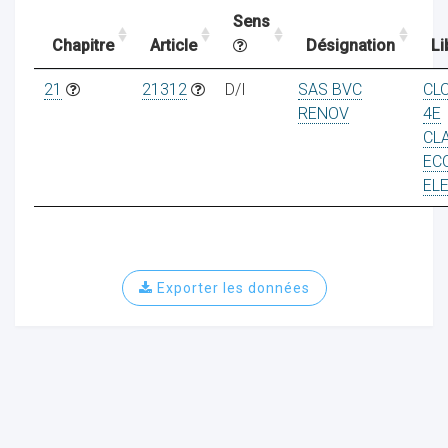
Sens
Chapitre
Article
Désignation
Li
ocaux
21
21312
D/I
SAS BVC
CL
RENOV
4E
CL
EC
EL
Exporter les données
ociations