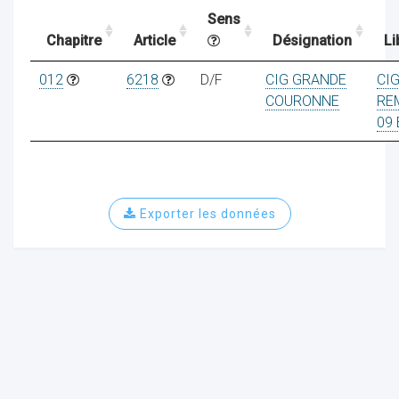
Sens
Chapitre
Article
Désignation
Li
ocaux
012
6218
D/F
CIG GRANDE
CI
COURONNE
RE
09 
Exporter les données
ociations