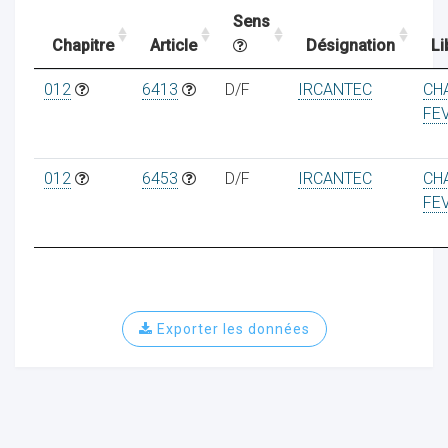
Sens
Chapitre
Article
Désignation
Li
ocaux
012
6413
D/F
IRCANTEC
CH
FE
012
6453
D/F
IRCANTEC
CH
FE
Exporter les données
ociations