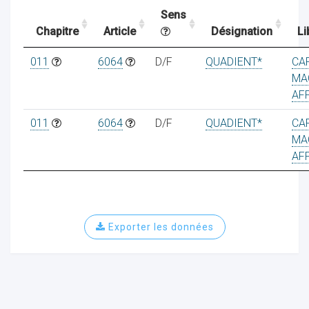
Sens
Chapitre
Article
Désignation
Li
ocaux
011
6064
D/F
QUADIENT*
CA
MA
AF
011
6064
D/F
QUADIENT*
CA
MA
AF
Exporter les données
ociations