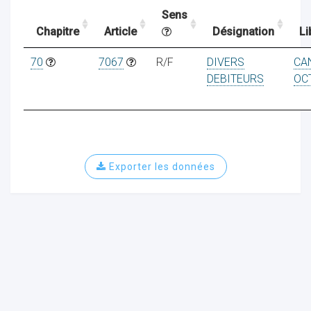
Sens
Chapitre
Article
Désignation
Li
ocaux
70
7067
R/F
DIVERS
CA
DEBITEURS
OC
Exporter les données
ociations