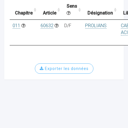
Sens
Chapitre
Article
Désignation
Li
ocaux
011
60632
D/F
PROLIANS
CA
AC
Exporter les données
ociations