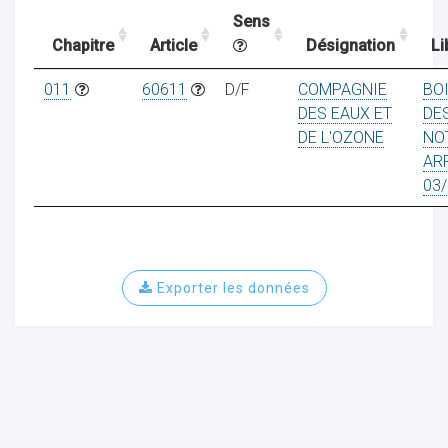
Sens
Chapitre
Article
Désignation
Li
ocaux
011
60611
D/F
COMPAGNIE
BO
DES EAUX ET
DE
DE L'OZONE
NO
AR
03/
Exporter les données
ociations