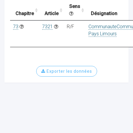
Sens
Chapitre
Article
Désignation
ocaux
73
7321
R/F
CommunauteCommu
Pays Limours
Exporter les données
ociations