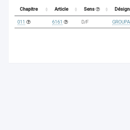
Chapitre
Article
Sens
Désign
011
6161
D/F
GROUPAM