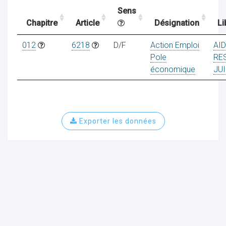
Sens
Chapitre
Article
Désignation
Li
ocaux
012
6218
D/F
Action Emploi
AI
Pole
RE
économique
JUI
Exporter les données
ociations