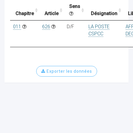
Sens
Chapitre
Article
Désignation
Li
ocaux
011
626
D/F
LA POSTE
AF
CSPCC
DE
Exporter les données
ociations