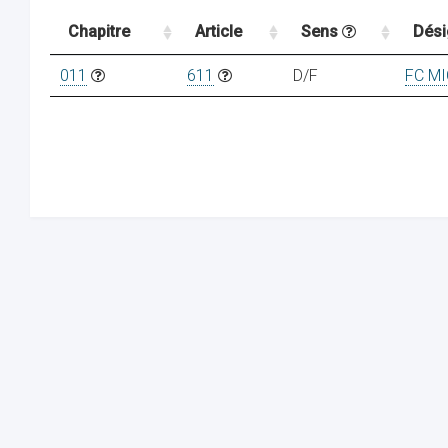
Chapitre
Article
Sens
Dési
011
611
D/F
FC M