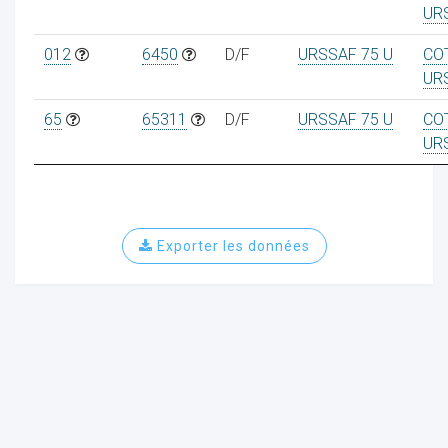
UR
012
6450
D/F
URSSAF 75 U
CO
UR
65
65311
D/F
URSSAF 75 U
CO
UR
Exporter les données