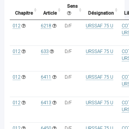
Sens
Chapitre
Article
Désignation
Li
ocaux
012
6218
D/F
URSSAF 75 U
CO
UR
012
633
D/F
URSSAF 75 U
CO
UR
012
6411
D/F
URSSAF 75 U
CO
UR
012
6413
D/F
URSSAF 75 U
CO
ociations
UR
012
6450
D/F
URSSAF 75 U
CO