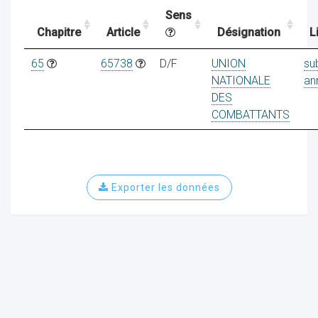
Sens
Chapitre
Article
Désignation
L
ocaux
65
65738
D/F
UNION
su
NATIONALE
an
DES
COMBATTANTS
Exporter les données
ociations