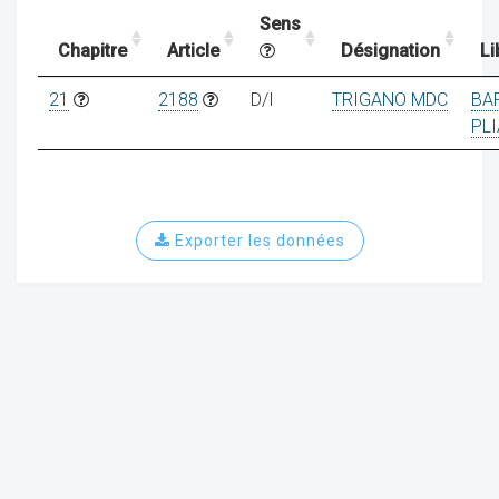
Sens
Chapitre
Article
Désignation
Li
ocaux
21
2188
D/I
TRIGANO MDC
BA
PL
Exporter les données
ociations