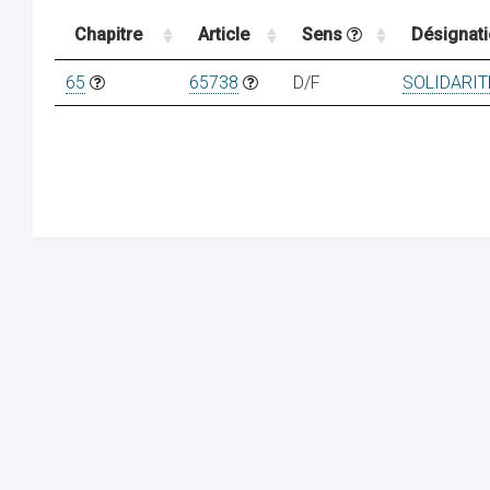
Chapitre
Article
Sens
Désignat
65
65738
D/F
SOLIDARI