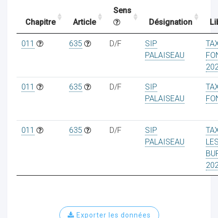
Sens
Chapitre
Article
Désignation
Li
ocaux
011
635
D/F
SIP
TA
PALAISEAU
FO
20
011
635
D/F
SIP
TA
PALAISEAU
FO
011
635
D/F
SIP
TA
PALAISEAU
LE
BU
20
ociations
Exporter les données