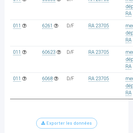
dé
RA
011
6261
D/F
RA 23705
me
dé
RA
011
60623
D/F
RA 23705
me
dé
RA
011
6068
D/F
RA 23705
me
dé
RA
Exporter les données