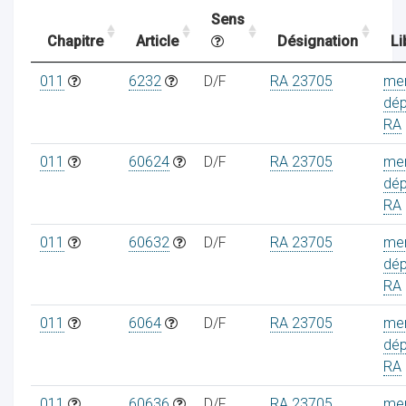
Sens
Chapitre
Article
Désignation
Li
ocaux
011
6232
D/F
RA 23705
me
dé
RA
011
60624
D/F
RA 23705
me
dé
RA
011
60632
D/F
RA 23705
me
dé
RA
011
6064
D/F
RA 23705
me
ociations
dé
RA
011
60636
D/F
RA 23705
me