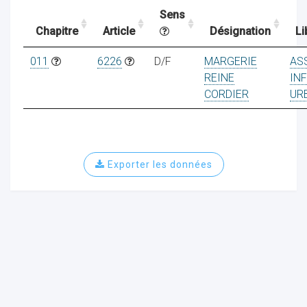
Sens
Chapitre
Article
Désignation
Li
ocaux
011
6226
D/F
MARGERIE
AS
REINE
IN
CORDIER
UR
Exporter les données
ociations