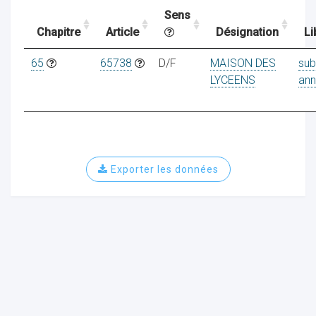
Sens
Chapitre
Article
Désignation
Li
ocaux
65
65738
D/F
MAISON DES
sub
LYCEENS
ann
Exporter les données
ociations