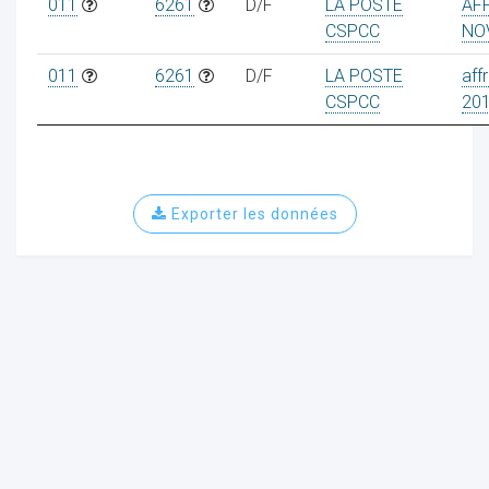
011
6261
D/F
LA POSTE
AF
CSPCC
NO
011
6261
D/F
LA POSTE
aff
CSPCC
20
ur
Exporter les données