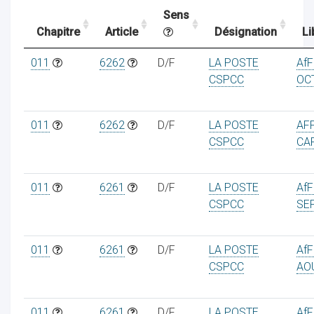
Sens
Chapitre
Article
Désignation
Li
ocaux
011
6262
D/F
LA POSTE
Af
CSPCC
OC
011
6262
D/F
LA POSTE
AF
CSPCC
CA
011
6261
D/F
LA POSTE
Af
CSPCC
SE
011
6261
D/F
LA POSTE
Af
ociations
CSPCC
AO
011
6261
D/F
LA POSTE
Af