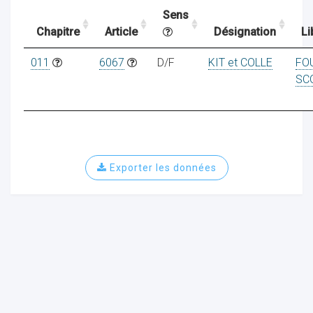
Sens
Chapitre
Article
Désignation
Li
ocaux
011
6067
D/F
KIT et COLLE
FO
SC
Exporter les données
ociations