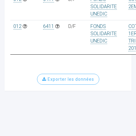
SOLIDARITE
2E
UNEDIC
012
6411
D/F
FONDS
CO
SOLIDARITE
1E
UNEDIC
TR
20
Exporter les données