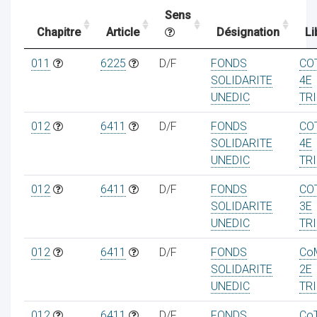
Sens
Chapitre
Article
Désignation
Li
ocaux
011
6225
D/F
FONDS
CO
SOLIDARITE
4E
UNEDIC
TR
012
6411
D/F
FONDS
CO
SOLIDARITE
4E
UNEDIC
TR
012
6411
D/F
FONDS
CO
SOLIDARITE
3E
UNEDIC
TR
012
6411
D/F
FONDS
Co
ociations
SOLIDARITE
2E
UNEDIC
TR
012
6411
D/F
FONDS
Co