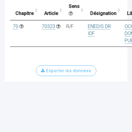
Sens
Chapitre
Article
Désignation
Li
ocaux
70
70323
R/F
ENEDIS DR
OC
IDF
DO
PU
Exporter les données
ociations