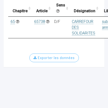
Sens
Chapitre
Article
Désignation
Li
ocaux
65
65738
D/F
CARREFOUR
sub
DES
ann
SOLIDARITES
Exporter les données
ociations