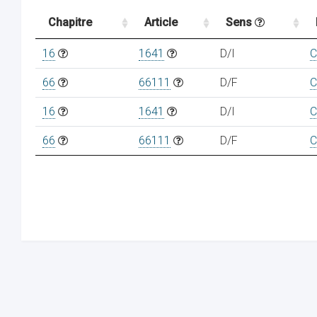
Chapitre
Article
Sens
16
1641
D/I
C
66
66111
D/F
C
16
1641
D/I
C
66
66111
D/F
C