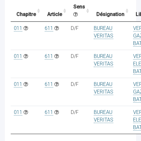
Sens
Chapitre
Article
Désignation
Li
ocaux
011
611
D/F
BUREAU
VER
VERITAS
GA
BA
011
611
D/F
BUREAU
VER
VERITAS
EL
BA
011
611
D/F
BUREAU
VER
VERITAS
GA
BA
011
611
D/F
BUREAU
VER
ociations
VERITAS
EL
BA