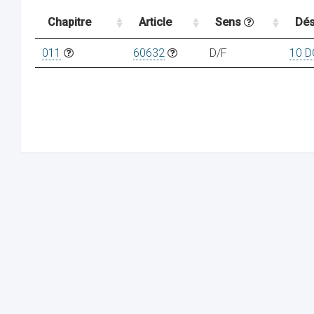
Chapitre
Article
Sens
Dés
011
60632
D/F
10 D